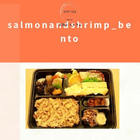
コ
ナ
ン
ビ
テ
ゲ
salmonandshrimp_be
ン
ー
ツ
シ
へ
ョ
nto
ス
ン
キ
に
ッ
移
プ
動