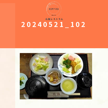
コ
ナ
ン
ビ
テ
ゲ
ン
ー
ツ
シ
20240521_102
へ
ョ
ス
ン
キ
に
ッ
移
プ
動